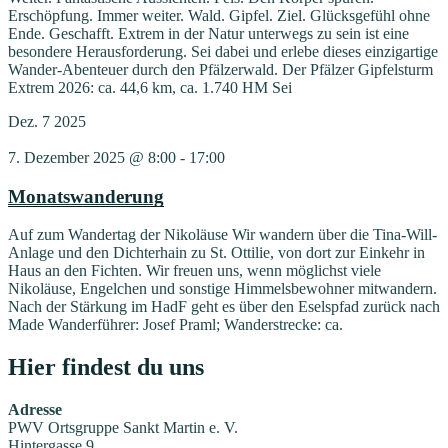
Erschöpfung. Immer weiter. Wald. Gipfel. Ziel. Glücksgefühl ohne
Ende. Geschafft. Extrem in der Natur unterwegs zu sein ist eine
besondere Herausforderung. Sei dabei und erlebe dieses einzigartige
Wander-Abenteuer durch den Pfälzerwald. Der Pfälzer Gipfelsturm
Extrem 2026: ca. 44,6 km, ca. 1.740 HM Sei
Dez.
7
2025
7. Dezember 2025 @ 8:00
-
17:00
Monatswanderung
Auf zum Wandertag der Nikoläuse Wir wandern über die Tina-Will-
Anlage und den Dichterhain zu St. Ottilie, von dort zur Einkehr in
Haus an den Fichten. Wir freuen uns, wenn möglichst viele
Nikoläuse, Engelchen und sonstige Himmelsbewohner mitwandern.
Nach der Stärkung im HadF geht es über den Eselspfad zurück nach
Made Wanderführer: Josef Praml; Wanderstrecke: ca.
Hier findest du uns
Adresse
PWV Ortsgruppe Sankt Martin e. V.
Hintergasse 9