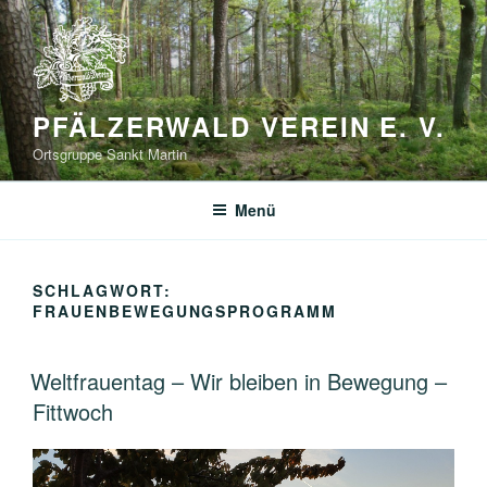
Zum
Inhalt
springen
PFÄLZERWALD VEREIN E. V.
Ortsgruppe Sankt Martin
Menü
SCHLAGWORT:
FRAUENBEWEGUNGSPROGRAMM
Weltfrauentag – Wir bleiben in Bewegung –
Fittwoch