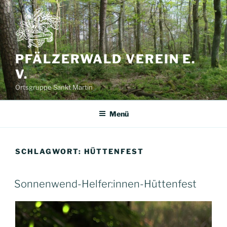
Zum
Inhalt
springen
PFÄLZERWALD VEREIN E.
V.
Ortsgruppe Sankt Martin
Menü
SCHLAGWORT:
HÜTTENFEST
Sonnenwend-Helfer:innen-Hüttenfest