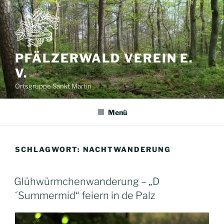
Zum
Inhalt
springen
PFÄLZERWALD VEREIN E.
V.
Ortsgruppe Sankt Martin
Menü
SCHLAGWORT:
NACHTWANDERUNG
Glühwürmchenwanderung – „D
´Summermid“ feiern in de Palz