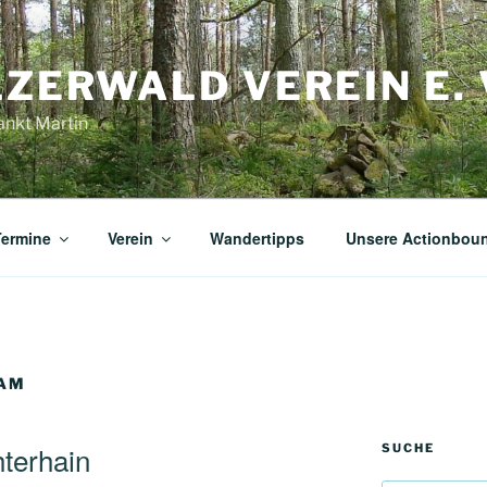
ZERWALD VEREIN E. 
ankt Martin
Termine
Verein
Wandertipps
Unsere Actionbou
SAM
terhain
SUCHE