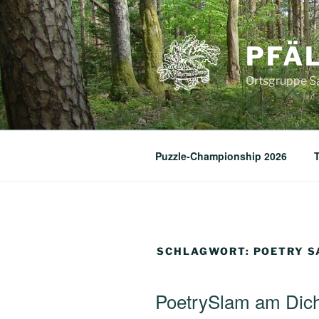
Zum
Inhalt
springen
PFÄL
Ortsgruppe S
Puzzle-Championship 2026
SCHLAGWORT:
POETRY 
PoetrySlam am Dich