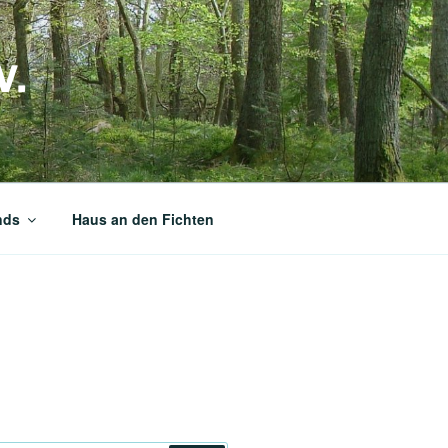
V.
nds
Haus an den Fichten