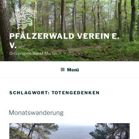
Zum
Inhalt
springen
PFÄLZERWALD VEREIN E.
V.
Ortsgruppe Sankt Martin
Menü
SCHLAGWORT:
TOTENGEDENKEN
Monatswanderung