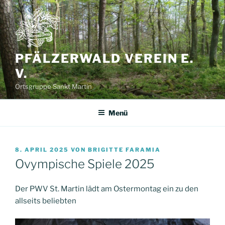
Zum
Inhalt
springen
PFÄLZERWALD VEREIN E.
V.
Ortsgruppe Sankt Martin
Menü
VERÖFFENTLICHT
8. APRIL 2025
VON
BRIGITTE FARAMIA
AM
Ovympische Spiele 2025
Der PWV St. Martin lädt am Ostermontag ein zu den
allseits beliebten