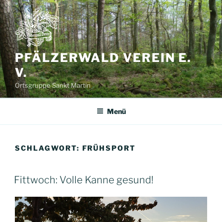
Zum
Inhalt
springen
PFÄLZERWALD VEREIN E.
V.
Ortsgruppe Sankt Martin
Menü
SCHLAGWORT:
FRÜHSPORT
Fittwoch: Volle Kanne gesund!